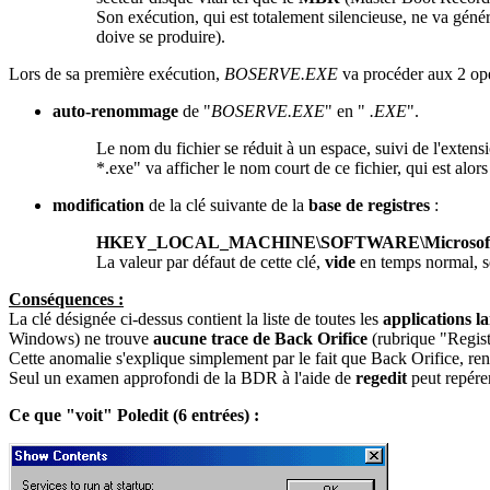
Son exécution, qui est totalement silencieuse, ne va géné
doive se produire).
Lors de sa première exécution,
BOSERVE.EXE
va procéder aux 2 opé
auto-renommage
de "
BOSERVE.EXE
" en "
.EXE
".
Le nom du fichier se réduit à un espace, suivi de l'extens
*.exe" va afficher le nom court de ce fichier, qui est alo
modification
de la clé suivante de la
base de registres
:
HKEY_LOCAL_MACHINE\SOFTWARE\Microsoft\Wi
La valeur par défaut de cette clé,
vide
en temps normal, se
Conséquences :
La clé désignée ci-dessus contient la liste de toutes les
applications 
Windows) ne trouve
aucune trace de Back Orifice
(rubrique "Registr
Cette anomalie s'explique simplement par le fait que Back Orifice, r
Seul un examen approfondi de la BDR à l'aide de
regedit
peut repér
Ce que "voit" Poledit (6 entrées) :