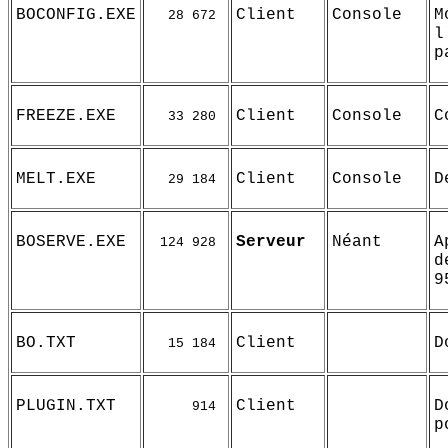
BOCONFIG.EXE
Client
Console
M
28 672
l
p
FREEZE.EXE
Client
Console
C
33 280
MELT.EXE
Client
Console
D
29 184
BOSERVE.EXE
Serveur
Néant
A
124 928
d
9
BO.TXT
Client
D
15 184
PLUGIN.TXT
Client
D
914
p