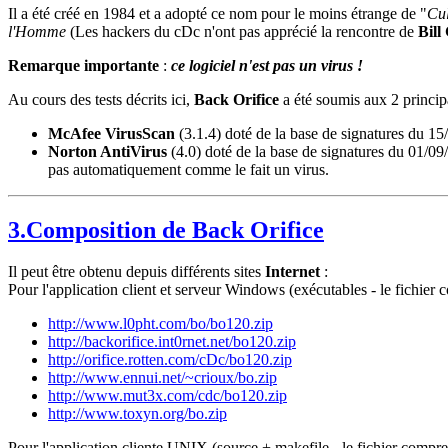
Il a été créé en 1984 et a adopté ce nom pour le moins étrange de "
Cul
l'Homme
(Les hackers du cDc n'ont pas apprécié la rencontre de
Bill
Remarque importante
:
ce logiciel n'est pas un virus !
Au cours des tests décrits ici,
Back Orifice
a été soumis aux 2 principa
McAfee VirusScan
(3.1.4) doté de la base de signatures du 15
Norton AntiVirus
(4.0) doté de la base de signatures du 01/09/
pas automatiquement comme le fait un virus.
3.Composition de Back Orifice
Il peut être obtenu depuis différents sites
Internet
:
Pour l'application client et serveur Windows (exécutables - le fichier 
http://www.l0pht.com/bo/bo120.zip
http://backorifice.int0rnet.net/bo120.zip
http://orifice.rotten.com/cDc/bo120.zip
http://www.ennui.net/~crioux/bo.zip
http://www.mut3x.com/cdc/bo120.zip
http://www.toxyn.org/bo.zip
Pour l'application cliente UNIX (source + makefile - le fichier compres