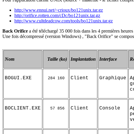
http://www.ennui.net/~crioux/bo121unix.tar.gz
http://orifice.rotten.com/cDc/bo121unix.tar.gz
http://www.cultdeadcow.com/tools/bo121unix.tar.gz
Back Orifice
a été téléchargé 35 000 fois dans les 4 premières heures 
Une fois décompressé (version Windows) , "Back Orifice" se compose 
Nom
Taille (ko)
Implantation
Interface
R
BOGUI.EXE
Client
Graphique
A
284 160
g
c
BOCLIENT.EXE
Client
Console
A
57 856
p
v