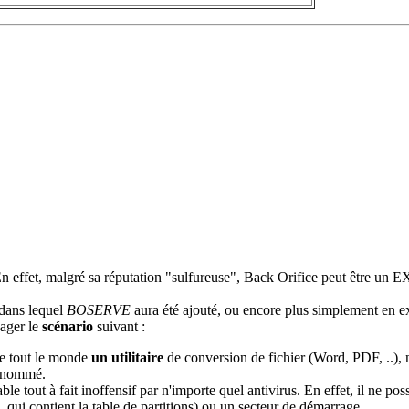
 En effet, malgré sa réputation "sulfureuse", Back Orifice peut être u
l dans lequel
BOSERVE
aura été ajouté, ou encore plus simplement en 
sager le
scénario
suivant :
de tout le monde
un utilitaire
de conversion de fichier (Word, PDF, ..)
enommé.
le tout à fait inoffensif par n'importe quel antivirus. En effet, il ne po
qui contient la table de partitions) ou un secteur de démarrage.