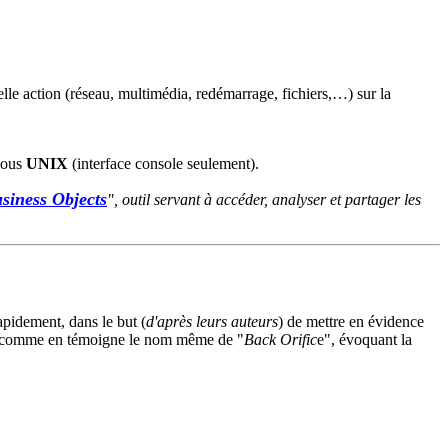
uelle action (réseau, multimédia, redémarrage, fichiers,…) sur la
sous
UNIX
(interface console seulement).
siness Objects
", outil servant à accéder, analyser et partager les
apidement, dans le but (
d'après leurs auteurs
) de mettre en évidence
ée, comme en témoigne le nom même de "
Back Orific
e", évoquant la