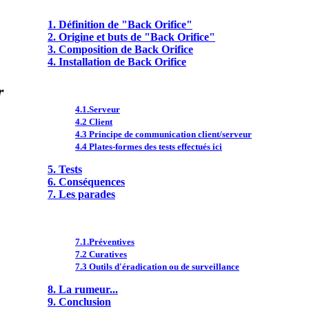
1. Définition de "Back Orifice"
2. Origine et buts de "Back Orifice"
3. Composition de Back Orifice
4. Installation de Back Orifice
ur
4.1.Serveur
4.2 Client
4.3 Principe de communication client/serveur
4.4 Plates-formes des tests effectués ici
5. Tests
6. Conséquences
7. Les parades
7.1.Préventives
7.2 Curatives
7.3 Outils d'éradication ou de surveillance
8. La rumeur...
9. Conclusion