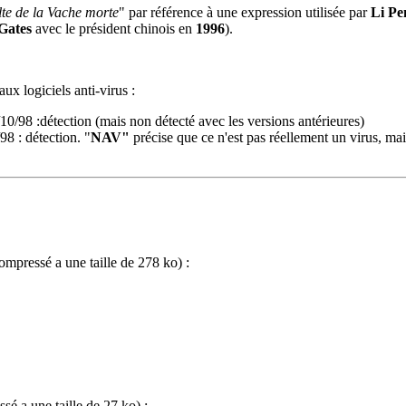
te de la Vache morte
" par référence à une expression utilisée par
Li Pe
 Gates
avec le président chinois en
1996
).
ux logiciels anti-virus :
/10/98 :détection (mais non détecté avec les versions antérieures)
98 : détection. "
NAV"
précise que ce n'est pas réellement un virus, mai
compressé a une taille de 278 ko) :
sé a une taille de 27 ko) :