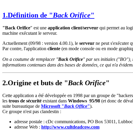
1.Définition de "
Back Orifice
"
"Back Orifice
" est une
application client/serveur
qui permet au logic
machine exécutant le serveur.
Actuellement (09/98 : version 4.00.1), le
serveur
ne peut s'exécuter 
Par contre, l'application
cliente
(en mode console ou en mode graphiqu
On a coutume de remplacer "
Back Orifice
" par ses initiales ("BO"),
informations contenues dans des bases de données, ce qui n'a évid
2.Origine et buts de "
Back Orifice
"
Cette application a été développée en 1998 par un groupe de "hacke
les
trous de sécurité
existant dans
Windows 95/98
(et donc de déval
suite bureautique de
Microsoft "
Back Office
"
).
Ce groupe n'est pas clandestin :
adresse postale : cDc communications, PO Box 53011, Lubbo
adresse Web :
http://www.cultdeadcow.com