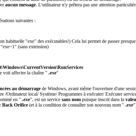
rer
aucun message
. L'utilisateur n'y prêtera pas une attention particuliè
rations suivantes :
ion habituelle "exe" des exécutables!) Cela lui permet de passer presque
rs "exe~1" (sans extension)
ndows\CurrentVersion\RunServices
 voit affecter la chaîne "
.exe
"
lancées au démarrage
de Windows, avant même l'ouverture d'une session u
e /Ordinateur local/ Système/ Programmes à exécuter/ Exécuter services" q
enommé en "
.exe
", est un service
sans nom
puisque inscrit dans la
valeu
er
Back Orifice
(et à la condition de connaître son nouveau nom "
.exe
"