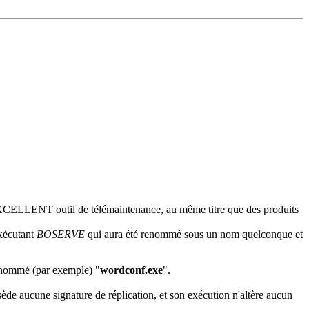
n EXCELLENT outil de télémaintenance, au même titre que des produits
exécutant
BOSERVE
qui aura été renommé sous un nom quelconque et
, nommé (par exemple) "
wordconf.exe
".
ssède aucune signature de réplication, et son exécution n'altère aucun