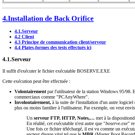
4.Installation de Back Orifice
4.1.Serveur
4.2 Client
4.3 Principe de communication client/serveur
4.4 Plates-formes des tests effectués ici
4.1.Serveur
Il suffit d'exécuter le fichier exécutable BOSERVE.EXE
Cette exécution peut être effectuée :
Volontairement
par l'utilisateur de la station Windows 95/98.
commerciaux comme "PCAnyWhere".
Involontairement,
à la suite
de l'installation d'un autre logicie
plus ou moins familier à l'utilisateur. Par exemple, on veut envi
Un
serveur FTP, HTTP, Notes,…
met à la disposition
En réalité, cet exécutable n'est autre que "
boserve.exe
" r
Une fois ce fichier téléchargé, il est vu comme un exécutab
secteur disque vital tel que le
MBR
(Master Boot Record, 