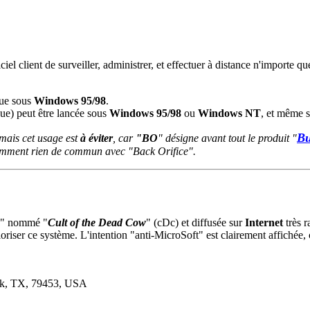
iel client de surveiller, administrer, et effectuer à distance n'importe q
que sous
Windows 95/98
.
e) peut être lancée sous
Windows 95/98
ou
Windows NT
, et même 
Bu
 mais cet usage est
à éviter
, car
"BO
" désigne avant tout le produit "
emmment rien de commun avec "Back Orifice".
rs" nommé "
Cult of the Dead Cow
" (cDc) et diffusée sur
Internet
très r
oriser ce système. L'intention "anti-MicroSoft" est clairement affich
ck, TX, 79453, USA